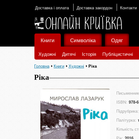
Доставка і оплата
Доставка закордон
Контакти
Книги
Символіка
Одяг
Художні
Дитячі
Історія
Публіцистичні
Головна
Книги
Художні
Ріка
Ріка
Письменник
ISBN:
978-6
Підрубрика:
Палітурка:
Кількість ст
Рік:
2016