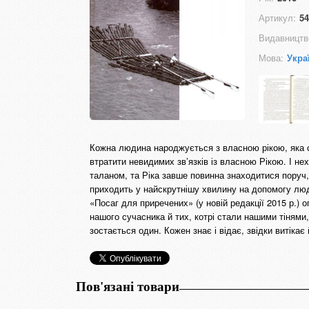
Артикул:
54
Видавництв
Мова:
Укра
Кожна людина народжується з власною рікою, яка с
втратити невидимих зв’язків із власною Рікою. І н
таланом, та Ріка завше повинна знаходитися поруч, 
приходить у найскрутнішу хвилину на допомогу лю
«Посаг для приречених» (у новій редакції 2015 р.) 
нашого сучасника й тих, котрі стали нашими тінями,
зостається один. Кожен знає і відає, звідки витіка
Пов'язані товари