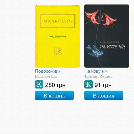
Подорожник
На нову ніч
Малкович Іван
Єфіменко Оксана
280 грн
91 грн
К
К
В кошик
В кошик