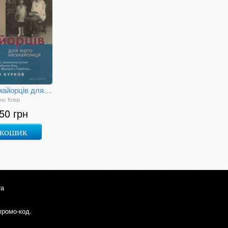
П'ять майорців для мого незнайомця
нс Клер
50 грн
 кошик
та
промо-код.