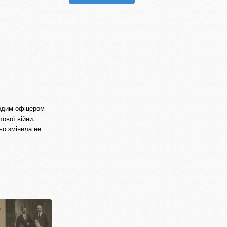
лодим офіцером
тової війни.
ьо змінила не