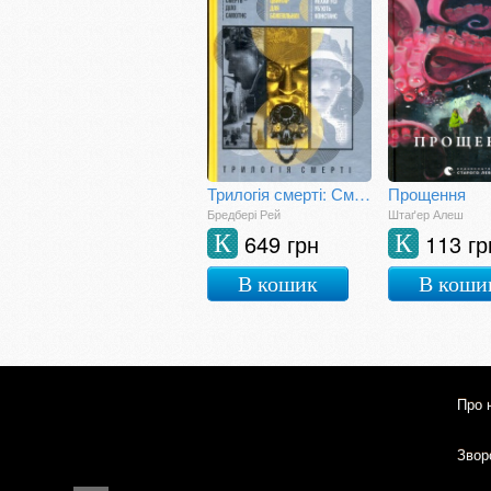
Трилогія смерті: Смерть - діло самотнє. Цвинтар для божевільних. Нехай усі уб'ють Констанс
Прощення
Бредбері Рей
Штаґер Алеш
649 грн
113 гр
К
К
В кошик
В коши
Про 
Зворо