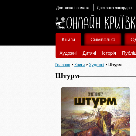
Доставка і оплата
Доставка закордон
Книги
Символіка
О
Художні
Дитячі
Історія
Публіц
Головна
Книги
Художні
Штурм
Штурм