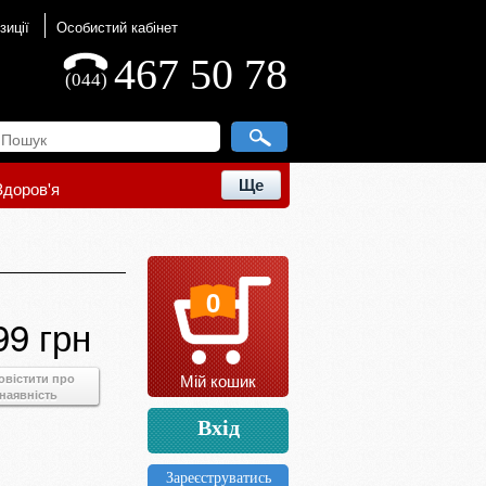
зиції
Особистий кабінет
467 50 78
(044)
Ще
Здоров'я
0
99 грн
Мій кошик
овістити про
наявність
Вхід
Зареєструватись