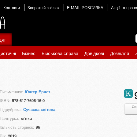
Контакти
Зворотній зв'язок
E-MAIL РОЗСИЛКА
Акції та пропо
дяг
истичні
Бізнес
Військова справа
Довідкові
Дозвілля
Письменник:
Юнгер Ернст
К
ISBN:
978-617-7606-16-0
Сп
Підрубрика:
Сучасна світова
Палітурка:
м`яка
Кількість сторінок:
96
Рік:
2019