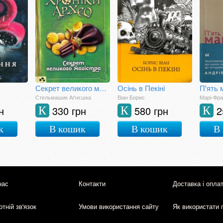
Секрет великого магістра. Книга 3. Хроніки Архео
Осінь в Пекіні
Стельмашик Аґнєшка
Віан Борис
Марі-Фра
н
330 грн
580 грн
2
К
К
К
к
В кошик
В кошик
В
нас
Контакти
Доставка і опла
тній зв'язок
Умови використання сайту
Як використати 