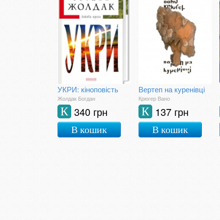
УКРИ: кіноповість
Вертеп на куренівці
Жолдак Богдан
Крюгер Вано
340 грн
137 грн
К
К
В кошик
В кошик