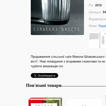
Рік:
2016
Артикул:
54
Видавництв
Мова:
Укра
Продовження сільської саґи Миколи Шпаковського т
вісті“. Нові оповідання з яскравими сюжетами та н
турботи мешканців сіл.
Пов'язані товари