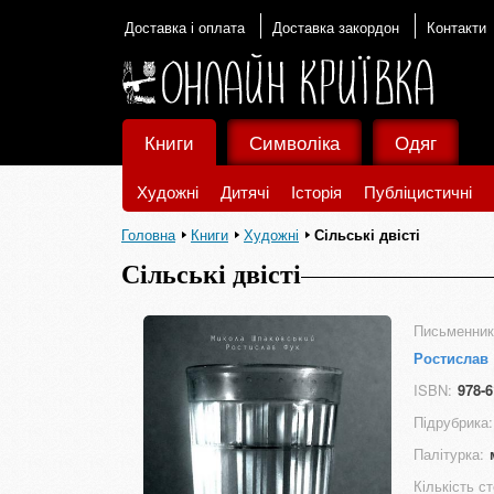
Доставка і оплата
Доставка закордон
Контакти
Книги
Символіка
Одяг
Художні
Дитячі
Історія
Публіцистичні
Головна
Книги
Художні
Сільські двісті
Сільські двісті
Письменник
Ростислав
ISBN:
978-6
Підрубрика:
Палітурка:
Кількість ст