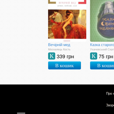
Вечірній мед
Москалець Кость
Ухачевський Серг
339 грн
75 грн
К
К
В кошик
В коши
Про 
Зворо