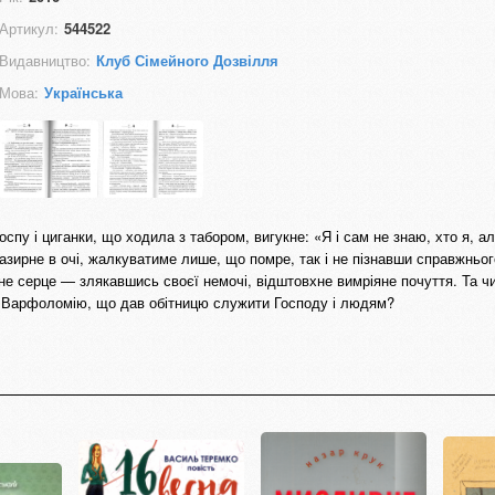
Артикул:
544522
Видавництво:
Клуб Сімейного Дозвілля
Мова:
Українська
оспу і циганки, що ходила з табором, вигукне: «Я і сам не знаю, хто я, а
зазирне в очі, жалкуватиме лише, що помре, так і не пізнавши справжньог
не серце — злякавшись своєї немочі, відштовхне вимріяне почуття. Та ч
 Варфоломію, що дав обітницю служити Господу і людям?