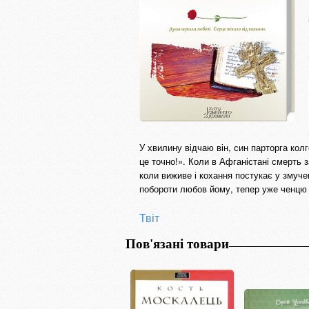
У хвилину відчаю він, син парторга колг
це точно!». Коли в Афганістані смерть 
коли виживе і кохання постукає у змуче
побороти любов йому, тепер уже ченцю
Твіт
Пов'язані товари