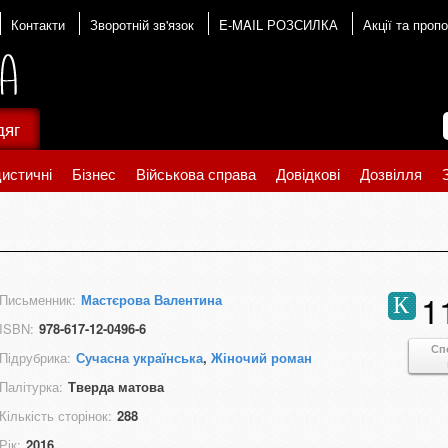
Контакти
Зворотній зв'язок
E-MAIL РОЗСИЛКА
Акції та пропо
дяг
истичні
Бізнес
Військова справа
Довідкові
Дозвілля
1
Письменник:
Мастєрова Валентина
К
ISBN:
978-617-12-0496-6
Сп
Підрубрика:
Сучасна українська
,
Жіночий роман
Палітурка:
Тверда матова
Кількість сторінок:
288
Рік:
2016