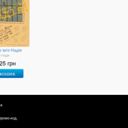
 ім'я Надія
 Надія
25 грн
 кошик
та
промо-код.