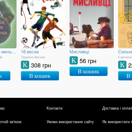
Казка старого мельника
16 весна
Мисливці
Сильне
ій
Теремко Василь
Савченко
56 грн
К
308 грн
2
К
К
В кошик
к
В кошик
В
нас
Контакти
Доставка і опла
тній зв'язок
Умови використання сайту
Як використати 