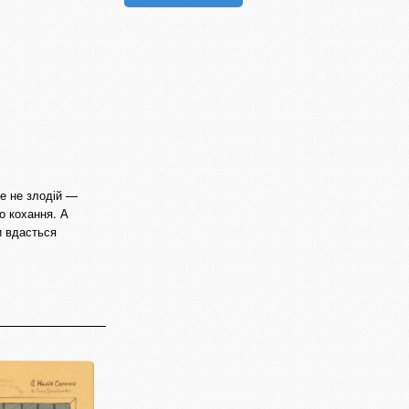
ле не злодій —
о кохання. А
и вдасться