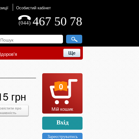
зиції
Особистий кабінет
467 50 78
(044)
Ще
Здоров'я
0
15 грн
Мій кошик
овістити про
наявність
Вхід
Зареєструватись