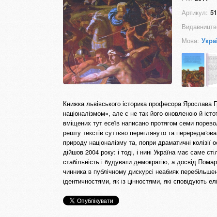
Артикул:
51
Видавництв
Мова:
Укра
Книжка львівського історика професора Ярослава Г
націоналізмом», але є не так його оновленою й іст
вміщених тут есеїв написано протягом семи порево
решту текстів суттєво переглянуто та перередаґован
природу націоналізму та, попри драматичні колізії 
дійшов 2004 року: і тоді, і нині Україна має саме с
стабільність і будувати демократію, а досвід Помар
чинника в публічному дискурсі неабияк перебільшен
ідентичностями, як із цінностями, які сповідують ел