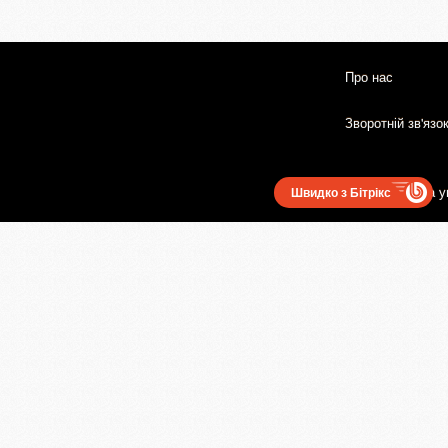
Про нас
Зворотній зв'язо
Користувацька у
Швидко з Бітрікс