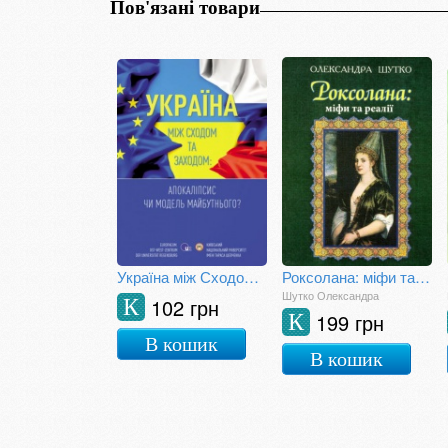
Пов'язані товари
Україна між Сходом та Заходом: Апокаліпсис чи модель майбутнього?
Роксолана: міфи та реалії
Шутко Олександра
102 грн
К
199 грн
К
В кошик
В кошик