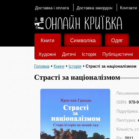
Доставка і оплата
Доставка закордон
Контакти
Книги
Символіка
Одяг
Художні
Дитячі
Історія
Публіцистичні
Головна
Книги
Історія
Страсті за націоналізмом
Страсті за націоналізмом
Письменник
ISBN:
978-9
Підрубрика:
Палітурка:
Кількість ст
Рік:
2011