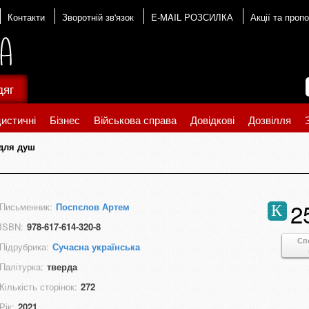
Контакти
Зворотній зв'язок
E-MAIL РОЗСИЛКА
Акції та пропо
дяг
истичні
Бізнес
Військова справа
Довідкові
Дозвілля
 для душ
2
Письменник:
Поспєлов Артем
К
ISBN:
978-617-614-320-8
Сп
Підрубрика:
Сучасна українська
Палітурка:
тверда
Кількість сторінок:
272
Рік:
2021