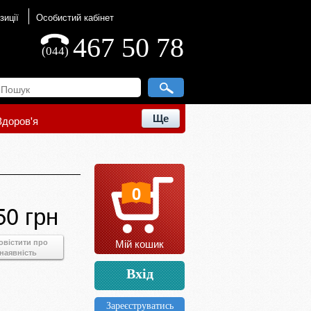
зиції
Особистий кабінет
467 50 78
(044)
Ще
Здоров'я
0
50 грн
Мій кошик
овістити про
наявність
Вхід
Зареєструватись