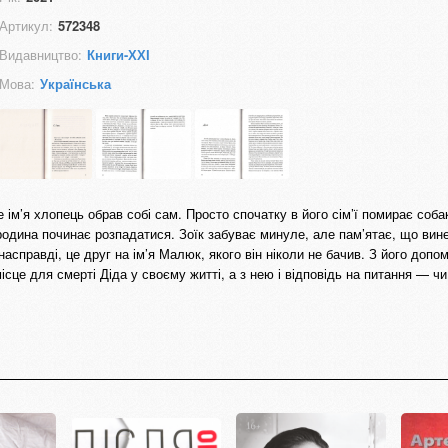
Артикул:
572348
Видавництво:
Книги-ХХІ
Мова:
Українська
ке ім’я хлопець обрав собі сам. Просто спочатку в його сім’ї помирає соба
родина починає розпадатися. Зоїк забуває минуле, але пам’ятає, що вин
насправді, це друг на ім’я Малюк, якого він ніколи не бачив. З його допо
ісце для смерті Діда у своєму житті, а з нею і відповідь на питання — чи