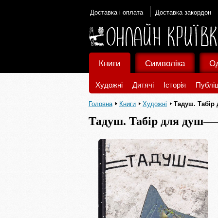
Доставка і оплата
Доставка закордон
Книги
Символіка
О
Художні
Дитячі
Історія
Публіц
Головна
Книги
Художні
Тадуш. Табір
Тадуш. Табір для душ