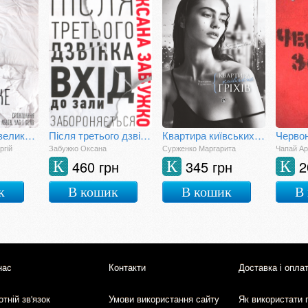
Львів – одне велике ліжко
Після третього дзвінка вхід до зали забороняється
Квартира київських гріхів
Черво
ргій
Забужко Оксана
Сурженко Маргарита
Чапай А
460 грн
345 грн
2
К
К
К
к
В кошик
В кошик
В
нас
Контакти
Доставка і опла
тній зв'язок
Умови використання сайту
Як використати 