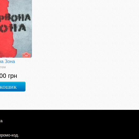
на Зона
ртем
00 грн
 кошик
та
промо-код.