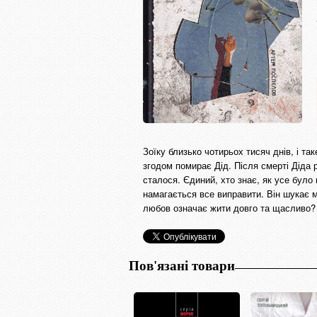
Зоїку близько чотирьох тисяч днів, і та
згодом помирає Дід. Після смерті Діда 
сталося. Єдиний, хто знає, як усе було 
намагається все виправити. Він шукає м
любов означає жити довго та щасливо?
Пов'язані товари