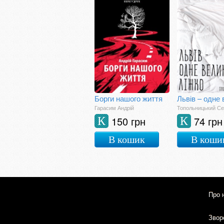
Борги нашого життя
Гарасим Андрій
Топольницький Се
150 грн
74 грн
К
К
В кошик
В коши
Про 
Зворо