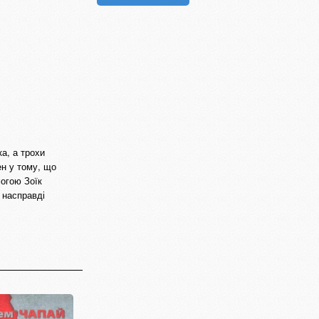
ка, а трохи
ен у тому, що
могою Зоїк
 насправді