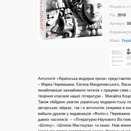
Кількість ст
Рік:
2018
Артикул:
55
Видавництв
Мова:
Укра
Антологія «Українська модерна проза» представляє
– Марка Черемшини, Євгена Мандичевського, Василя
якнайповніше зазнайомити читачів з працями саме ц
творіння класиків нашої літератури - Михайла Коц
Також обійдено увагою українську модерністську по
авторських збірках, так і в антологіях (зокрема в 
вийшли друком у видавництві «Фоліо»). Переважна бі
давніх часописів – «Літературно-Наукового Вістник
«Шляху», «Шляхів Мистецтва» та інших. Нові віяння
відхід від старої реалістичної школи. Українська м