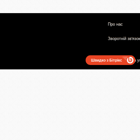
Про нас
Зворотній зв'язо
Користувацька у
Швидко з Бітрікс