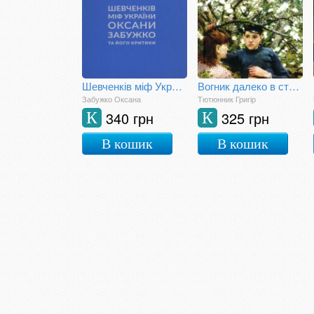
Шевченків міф України. Спроба філософського аналізу
Вогник далеко в степу
Забужко Оксана
Тютюнник Григір
340 грн
325 грн
К
К
В кошик
В кошик