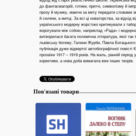
до фантасмагорій, готики, притчі, символізму й імп
прозу й музику, маючи за мету передати словами з
й селяни, а митці. За всі ці новаторства, за відхід 
українського модерну жорстоко критикували з табор
ворогували між собою, наприклад «Рада» і модерна 
витворилася багата полемічна література, якої так
львівську богему; Галини Журби, Павла Богацького
публікація дуже відвертої автобіографічної повісті 
прозаїки 1917 – 1919 років. На жаль, ранній період
корективи, а нова доба вимагала вже інших творів.
Пов'язані товари