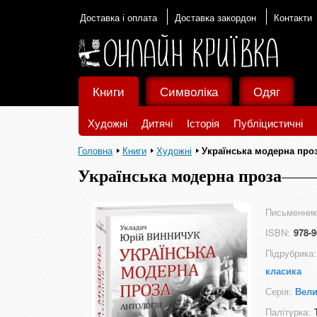
Доставка і оплата
Доставка закордон
Контакти
Книги
Символіка
Одяг
Художні
Дитячі
Історія
Публіцистичні
Головна
Книги
Художні
Українська модерна про
Українська модерна проза
Письменник
ISBN:
978-9
Підрубрика:
класика
Серія:
Вели
Палітурка: