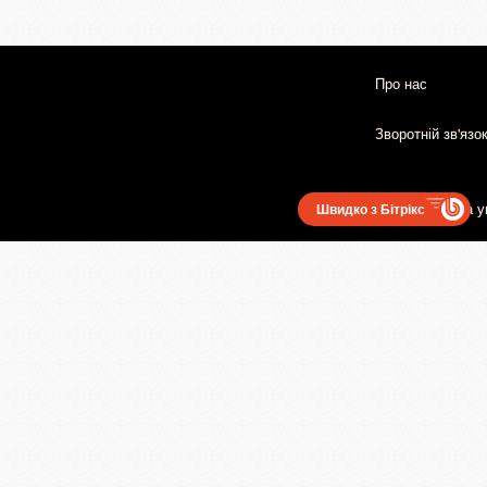
Про нас
Зворотній зв'язо
Користувацька у
Швидко з Бітрікс