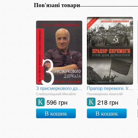
Пов'язані товари
З присмеркового дзеркала
Прапор перемоги. Ігри для дорослих
Слабошпицький Михайло
Пономаренко Анатолій
596 грн
218 грн
К
К
В кошик
В кошик