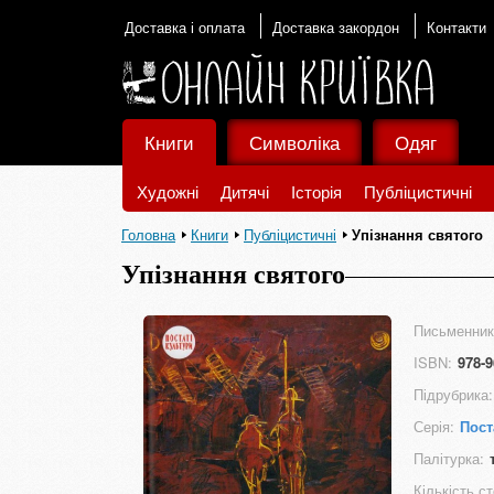
Доставка і оплата
Доставка закордон
Контакти
Книги
Символіка
Одяг
Художні
Дитячі
Історія
Публіцистичні
Головна
Книги
Публіцистичні
Упізнання святого
Упізнання святого
Письменник
ISBN:
978-9
Підрубрика:
Серія:
Пост
Палітурка:
Кількість ст