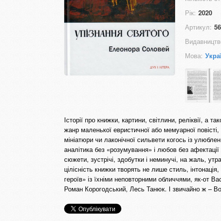
Рік:
2020
Артикул:
56
Видавництв
Мова:
Укра
Історії про книжки, картини, світлини, реліквії, а
жанр маленької евристичної або мемуарної повісті, 
мініатюри чи лаконічної сильвети когось із улюблени
аналітика без «розумування» і любов без афектації
сюжети, зустрічі, здобутки і неминучі, на жаль, утра
цілісність книжки творять не лише стиль, інтонація
героїв» із їхніми неповторними обличчями, як-от 
Роман Корогодський, Лесь Танюк. І звичайно ж – В