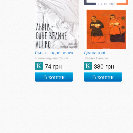
Львів – одне велике ліжко
Дім на горі
Топольницький Сергій
Шевчук Валерій
74 грн
380 грн
К
К
В кошик
В кошик