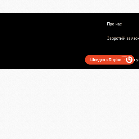
Про нас
Зворотній зв'язо
Користувацька у
Швидко з Бітрікс