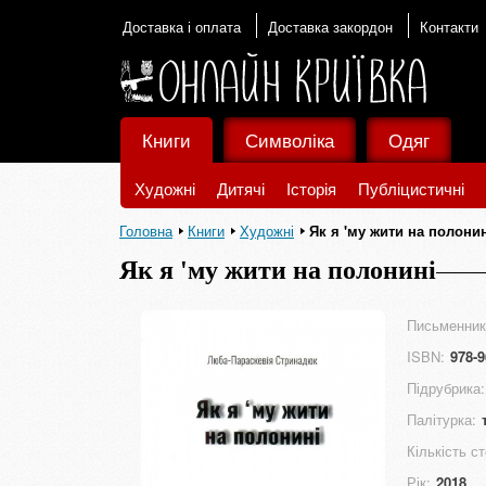
Доставка і оплата
Доставка закордон
Контакти
Книги
Символіка
Одяг
Художні
Дитячі
Історія
Публіцистичні
Головна
Книги
Художні
Як я 'му жити на полони
Як я 'му жити на полонині
Письменник
ISBN:
978-9
Підрубрика:
Палітурка:
Кількість ст
Рік:
2018