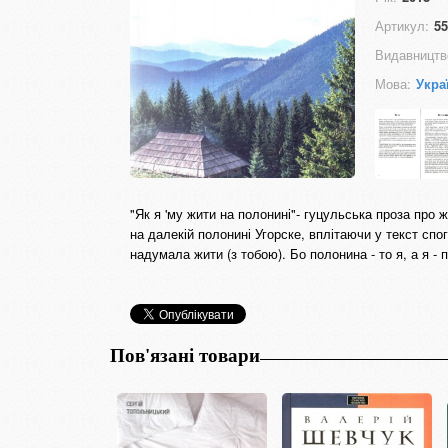
Артикул:
55
Видавництв
Мова:
Укра
"Як я 'му жити на полонині"- гуцульська проза про ж
на далекій полонині Угорске, вплітаючи у текст спо
надумала жити (з тобою). Бо полонина - то я, а я - 
Пов'язані товари