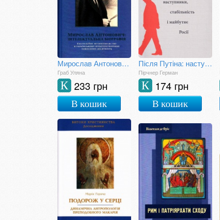
Мирослав Антонович: інтелектуальна біографія. Еміграційне музикознавство в українському культуротворенні повоєнних десятиліть
Після Путіна: наступники, стабільність і майбутнє Росії
Граб Уляна
Пірчнер Герман
233 грн
174 грн
К
К
В кошик
В кошик