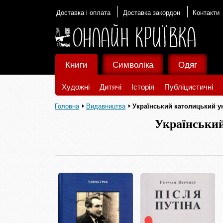
Доставка і оплата
Доставка закордон
Контакти
Книги
Символіка
Одяг
Художні
Дитячі
Історія
Публіцистичні
Головна
Видавництва
Український католицький у
Український