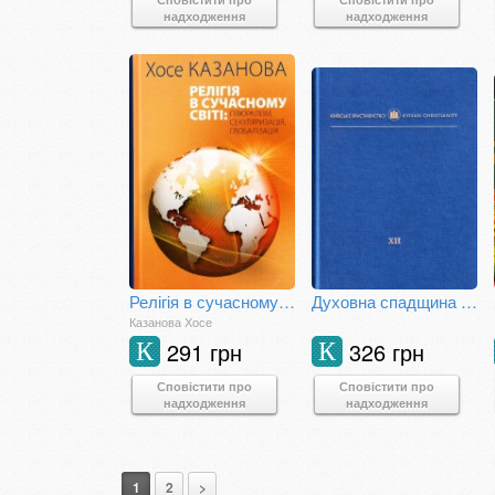
надходження
надходження
Релігія в сучасному світі: плюралізм, секуляризація, глобалізація
Духовна спадщина Давнього Галича: Науковий збірник
Казанова Хосе
291 грн
326 грн
К
К
Сповістити про
Сповістити про
надходження
надходження
1
2
>