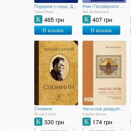
Подорож у серці. Динамічна антропологія преподобного Макарія
Рим і Патріярхати Сходу
Горяча Марія
Фріс де Вільгельм
465 грн
407 грн
К
К
В кошик
В кошик
Спомини
Часослов двадцяти чотирьох часів: Впровадження. Переклад
Йосиф Сліпий
Рудейко Василь
330 грн
174 грн
К
К
Сповістити про
Сповістити про