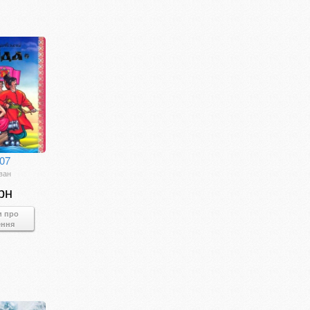
07
ван
рн
и про
ення