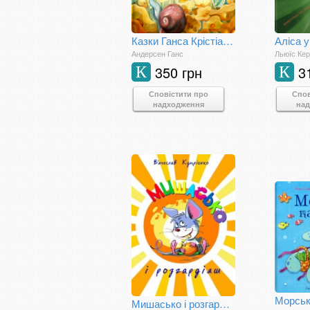
Казки Ганса Крістіана Андерсена
Аліса у
Андерсен Ганс
Льюїс Ке
350 грн
3
К
К
Сповістити про
Спов
надходження
на
Морськ
Мишасько і розгардіяш