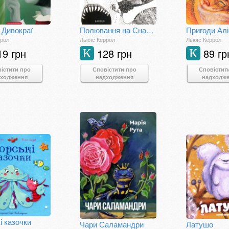
 Дивокраї
Полювання на Снарка
ррол
Льюїс Керрол
Льюїс Керрол
19 грн
128 грн
89 гр
К
К
істити про
Сповістити про
Сповістит
дходження
надходження
надходж
і казочки
Чари Саламандри
Латушо