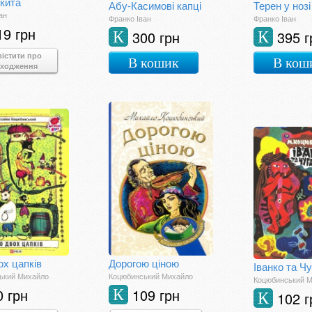
кита
Абу-Касимові капці
Терен у нозі
ан
Франко Іван
Франко Іван
19 грн
300 грн
395 г
К
К
істити про
В кошик
В кош
дходження
ох цапків
Дорогою ціною
Іванко та Ч
ький Михайло
Коцюбинський Михайло
Коцюбинський 
0 грн
109 грн
К
102 г
К