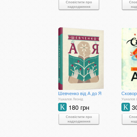
Сповістити про
Спов
надходження
на
Шевченко від А до Я
Сковор
Ушкалов Леонід
Ушкалов 
180 грн
3
К
К
Сповістити про
Спов
надходження
на