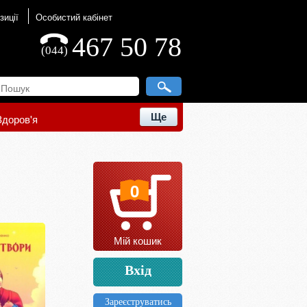
зиції
Особистий кабінет
467 50 78
(044)
Ще
Здоров'я
0
Мій кошик
Вхід
Зареєструватись