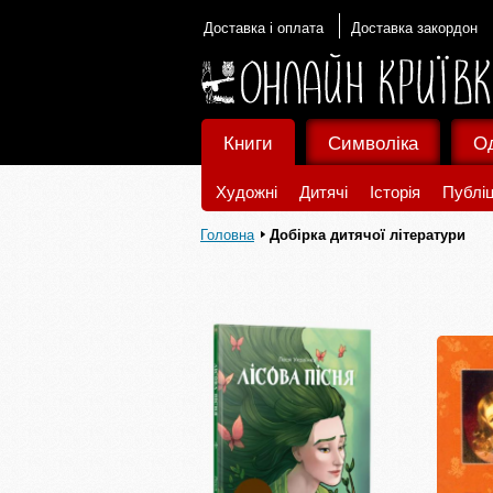
Доставка і оплата
Доставка закордон
Книги
Символіка
О
Художні
Дитячі
Історія
Публіц
Головна
Добірка дитячої літератури