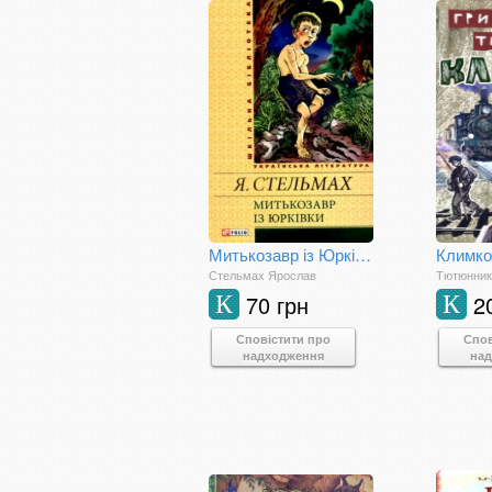
Митькозавр із Юрківки
Стельмах Ярослав
Тютюнник 
70 грн
2
К
К
Сповістити про
Спов
надходження
на