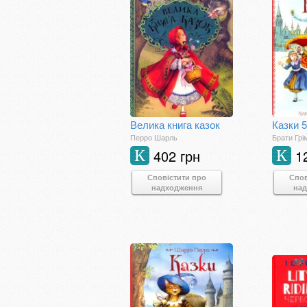
Велика книга казок
Казки 
Перро Шарль
Брати Грі
402 грн
1
К
К
Сповістити про
Спов
надходження
на