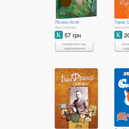
Лісова пісня
Леся Українка
Шевченко
57 грн
2
К
К
Сповістити про
Спов
надходження
на