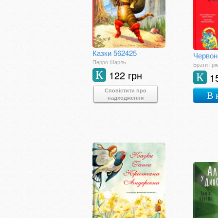
Казки 562425
Червон
Перро Шарль
Брати Грі
122 грн
К
1
К
Сповістити про
В 
надходження