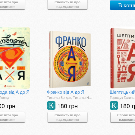
істити про
Сповістити про
В кош
дходження
надходження
ода від А до Я
Франко від А до Я
Леонід
Тихолоз Богдан, Тихолоз Наталя
Терещук Галина
00 грн
180 грн
180 г
К
К
істити про
Сповістити про
Сповістит
дходження
надходження
надходж