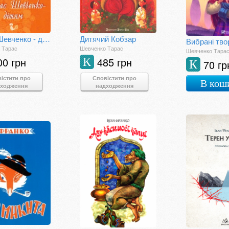
Тарас Шевченко - дітям
Дитячий Кобзар
Вибрані тво
 Тарас
Шевченко Тарас
Шевченко Тара
00 грн
485 грн
К
70 гр
К
істити про
Сповістити про
В кош
дходження
надходження