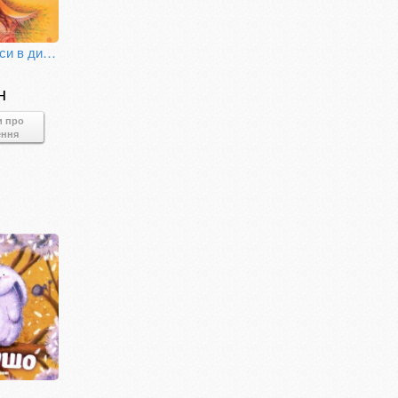
Пригоди Аліси в дивокраї, що їх автор переповів для малят
н
и про
ення