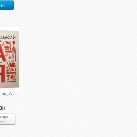
ик
Шептицький від А до Я
рн
и про
ення