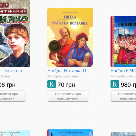
Климко: Повість, оповідання, казки
Енеїда. Наталка Полтавка
Енеїда 5244
Григір
Котляревський Іван
Котляревський І
06 грн
70 грн
980 г
К
К
істити про
Сповістити про
Сповістит
дходження
надходження
надходж