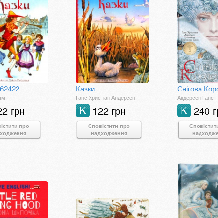
562422
Казки
Снігова Кор
мм
Ганс Христіан Андерсен
Андерсен Ганс
22 грн
122 грн
240 г
К
К
істити про
Сповістити про
Сповістит
дходження
надходження
надходж