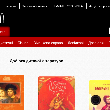
Контакти
Зворотній зв'язок
E-MAIL РОЗСИЛКА
Акції та пропо
дяг
истичні
Бізнес
Військова справа
Довідкові
Дозвілля
Добірка дитячої літератури