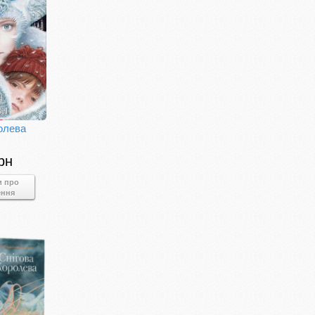
олева
рн
и про
ення