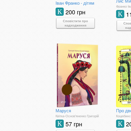
Лис Ми
Іван Франко - дітям
Франко Ів
200 грн
К
1
К
Сповістити про
Спов
надходження
на
Маруся
Про дв
Квітка-Основ'яненко Григорій
Коцюбинс
57 грн
2
К
К