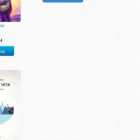
ри
с
н
ик