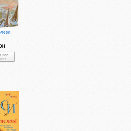
олева
рн
и про
ення