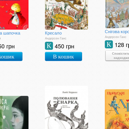
Снігова кор
а шапочка
Кресало
Андерсен Ганс
м
Андерсен Ганс
128 г
К
50 грн
450 грн
К
Сповістит
кошик
В кошик
надходж