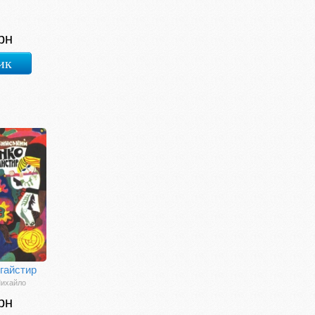
рн
ик
угайстир
Михайло
рн