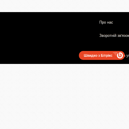
Про нас
Зворотній зв'язо
Користувацька у
Швидко з Бітрікс