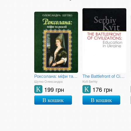
Роксолана: міфи та реалії
The Battlefront of Civilizations: Education in Ukraine
Шутко Олександра
Kvit Serhiy
199 грн
176 грн
К
К
В кошик
В кошик