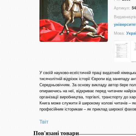
Артикул:
54
Видавництв
університе
Мова:
Укра
У своїй науково-есеїстичній праці видатний німець
тисячолітній відрізок історії Європи від занепаду 
Середньовіччям. За основу викладу автор бере полі
опираючись на неї, відкриває перед читачем найріз
організації виробництва, торгівлі, транспорту до х
Книга може служити й широкому колові читачів – як
професійним історикам – як приклад широкої фахов
Твіт
Пов'язані товари