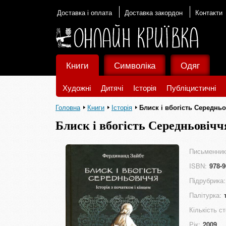
Доставка і оплата
Доставка закордон
Контакти
Книги
Символіка
Одяг
Художні
Дитячі
Історія
Публіцистичні
Головна
Книги
Історія
Блиск і вбогість Середньо
Блиск і вбогість Середньовіччя
Письменник
ISBN:
978-9
Підрубрика:
Палітурка:
Кількість ст
Рік:
2009