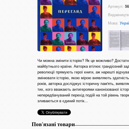
Артикул:
56
Видавництв
Мова:
Укра
Чи можна змінити історію? Як це можливо? Достатнь
майбутнього країни. Авторка втілює грандіозний зад
революції прямують герої книги, аж нарешті відчув
змінювати історію, якою мірою виявляють здатність 
років, авторка досліджує історичну пам'ять, виявляє
тих, кого вважають антигероями канонізованої істор
непередбачуваний перехід подій на той рівень твор
зливаються в єдиний потік...
Пов'язані товари