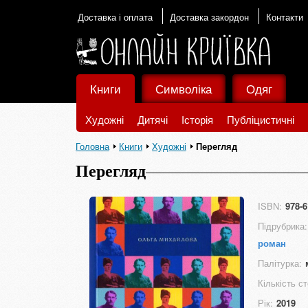
Доставка і оплата
Доставка закордон
Контакти
Книги
Символіка
Одяг
Художні
Дитячі
Історія
Публіцистичні
Головна
Книги
Художні
Перегляд
Перегляд
ISBN:
978-6
Підрубрика:
роман
Палітурка:
Кількість ст
Рік:
2019