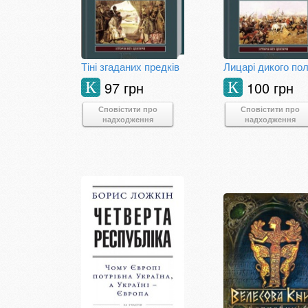
Тіні згаданих предків
Лицарі дикого по
97 грн
100 грн
К
К
Сповістити про
Сповістити про
надходження
надходження