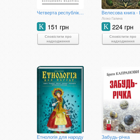
Четверта республіка: Чому Європі потрібна Україна, а Україні — Європа
Лозко Галина
151 грн
224 грн
К
К
Сповістити про
Сповістити про
надходження
надходження
Етнологія для народу
Забудь-річка