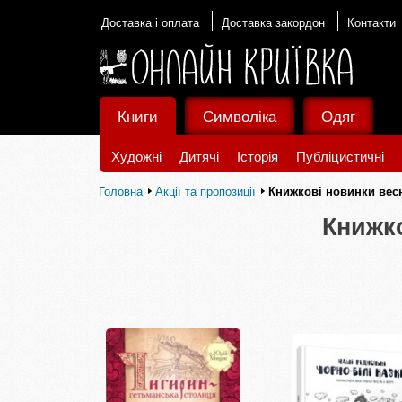
Доставка і оплата
Доставка закордон
Контакти
Книги
Символіка
Одяг
Художні
Дитячі
Історія
Публіцистичні
Головна
Акції та пропозиції
Книжкові новинки вес
Книжк