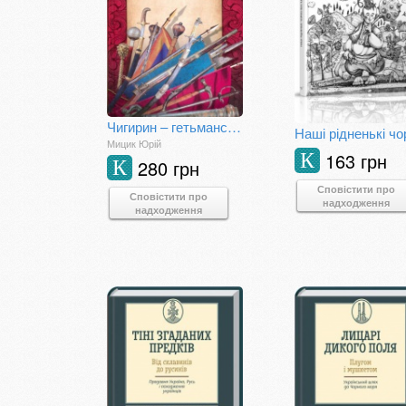
Чигирин – гетьманська столиця
Мицик Юрій
163 грн
К
280 грн
К
Сповістити про
Сповістити про
надходження
надходження